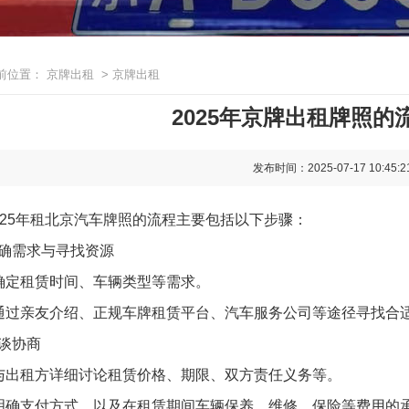
前位置：
京牌出租
> 京牌出租
2025年京牌出租牌照
发布时间：2025-07-17 10:45:2
025年租北京汽车牌照的流程主要包括以下步骤：
确需求与寻找资源
 确定租赁时间、车辆类型等需求。
 通过亲友介绍、正规车牌租赁平台、汽车服务公司等途径寻找合
谈协商
 与出租方详细讨论租赁价格、期限、双方责任义务等。
 明确支付方式，以及在租赁期间车辆保养、维修、保险等费用的